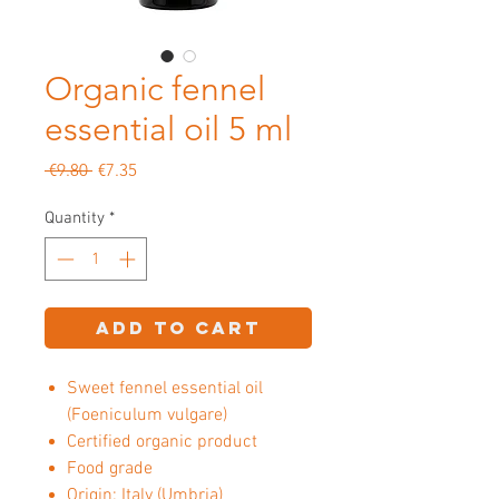
Organic fennel
essential oil 5 ml
Regular
Sale
 €9.80 
€7.35
Price
Price
Quantity
*
Add to Cart
Sweet fennel essential oil
(Foeniculum vulgare)
Certified organic product
Food grade
Origin: Italy (Umbria)